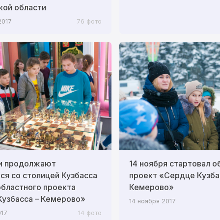
кой области
2017
76 фото
и продолжают
14 ноября стартовал о
ся со столицей Кузбасса
проект «Сердце Кузба
областного проекта
Кемерово»
узбасса – Кемерово»
14 ноября 2017
017
14 фото