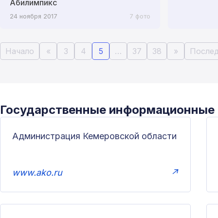
Абилимпикс
24 ноября 2017
7 фото
Начало
«
3
4
5
…
37
38
»
Послед
Государственные информационные
Администрация Кемеровской области
www.ako.ru
↗