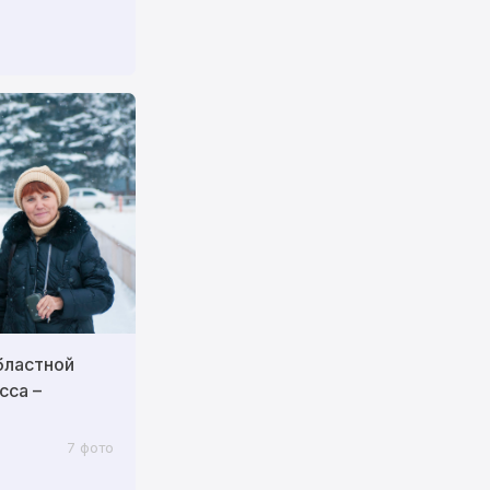
бластной
сса –
7 фото