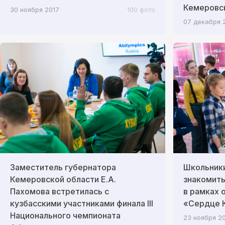
Кемеровс
30 ноября 2017
100 фото
07 декабря 
Заместитель губернатора
Школьник
Кемеровской области Е.А.
знакомить
Пахомова встретилась с
в рамках 
кузбасскими участниками финала III
«Сердце К
Национального чемпионата
23 ноября 2