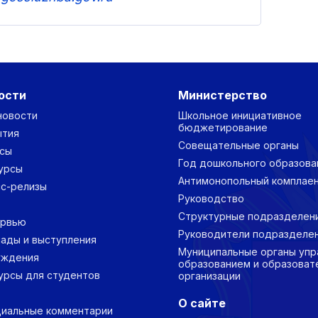
ости
Министерство
новости
Школьное инициативное
бюджетирование
ытия
Совещательные органы
сы
Год дошкольного образова
урсы
Антимонопольный комплае
с-релизы
Руководство
Структурные подразделен
ервью
Руководители подразделе
ады и выступления
Муниципальные органы упр
уждения
образованием и образоват
урсы для студентов
организации
О сайте
иальные комментарии