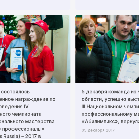
 состоялось
5 декабря команда из
енное награждение по
области, успешно выс
оведения IV
III Национальном чемп
ного чемпионата
профессиональному м
онального мастерства
«Абилимпикс», вернула
 профессионалы»
05 декабря 2017
s Russia) – 2017 в