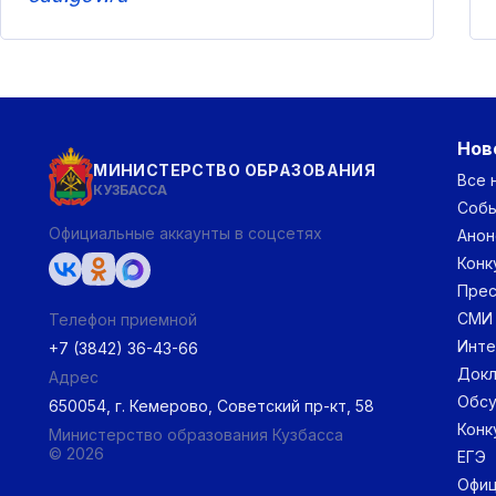
Нов
МИНИСТЕРСТВО ОБРАЗОВАНИЯ
Все 
КУЗБАССА
Соб
Официальные аккаунты в соцсетях
Анон
Конк
Прес
СМИ
Телефон приемной
Инт
+7 (3842) 36-43-66
Докл
Адрес
Обс
650054, г. Кемерово, Советский пр-кт, 58
Конк
Министерство образования Кузбасса
© 2026
ЕГЭ
Офиц