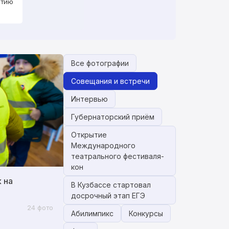
ятию
историко-правовой ол
«Декрета о мире» 191
Все фотографии
Совещания и встречи
Интервью
Губернаторский приём
Открытие
Международного
театрального фестиваля-
кон
 на
В Кузбассе стартовал
досрочный этап ЕГЭ
24 фото
Абилимпикс
Конкурсы