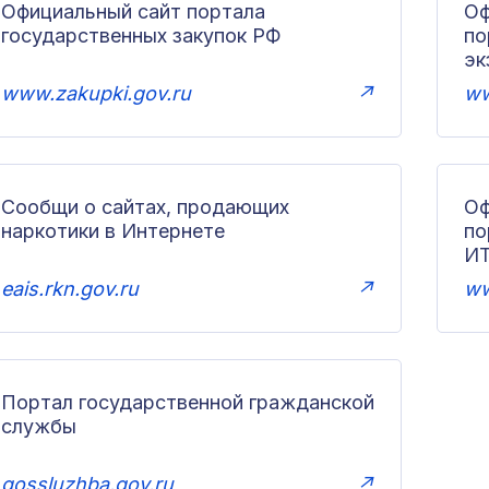
Официальный сайт портала
Оф
государственных закупок РФ
по
эк
www.zakupki.gov.ru
↗
ww
Сообщи о сайтах, продающих
Оф
наркотики в Интернете
п
И
eais.rkn.gov.ru
↗
ww
Портал государственной гражданской
службы
gossluzhba.gov.ru
↗