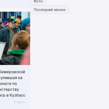
Фото
Последний звонок
 Кемеровской
тупившая на
ионате по
астерству
сь в Кузбасс
17 фото