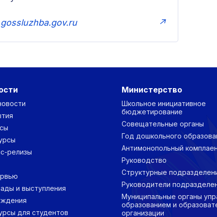
gossluzhba.gov.ru
↗
ости
Министерство
новости
Школьное инициативное
бюджетирование
ытия
Совещательные органы
сы
Год дошкольного образова
урсы
Антимонопольный комплае
с-релизы
Руководство
Структурные подразделен
ервью
Руководители подразделе
ады и выступления
Муниципальные органы упр
уждения
образованием и образоват
урсы для студентов
организации