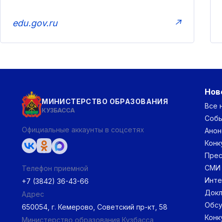
edu.gov.ru
↗
Нов
МИНИСТЕРСТВО ОБРАЗОВАНИЯ
Все 
КУЗБАССА
Соб
Официальные аккаунты в соцсетях
Анон
Конк
Прес
СМИ
Телефон приемной
Инт
+7 (3842) 36-43-66
Докл
Адрес
Обс
650054, г. Кемерово, Советский пр-кт, 58
Конк
Министерство образования Кузбасса