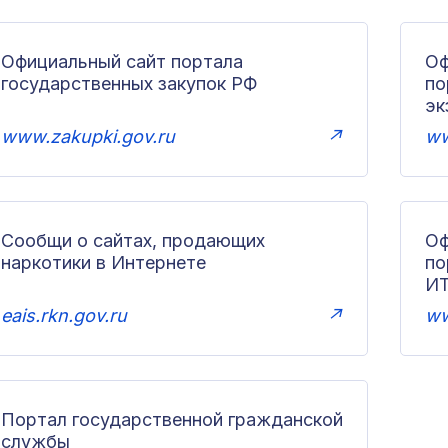
Официальный сайт портала
Оф
государственных закупок РФ
по
эк
www.zakupki.gov.ru
↗
ww
Сообщи о сайтах, продающих
Оф
наркотики в Интернете
п
И
eais.rkn.gov.ru
↗
ww
Портал государственной гражданской
службы