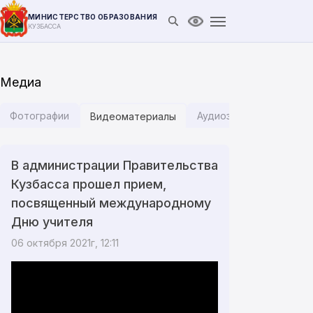
МИНИСТЕРСТВО ОБРАЗОВАНИЯ
Открыть поиск
Версия для слабови
КУЗБАССА
Медиа
Фотографии
Аудиозаписи
Инфог
Видеоматериалы
В администрации Правительства
Кузбасса прошел прием,
посвященный международному
Дню учителя
06 октября 2021г, 12:11