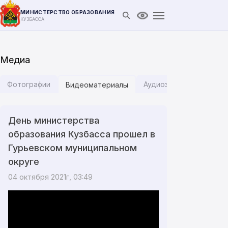
МИНИСТЕРСТВО ОБРАЗОВАНИЯ
Открыть поиск
Версия для слабови
КУЗБАССА
Медиа
Фотографии
Аудиозаписи
Инфог
Видеоматериалы
День министерства
образования Кузбасса прошел в
Гурьевском муниципальном
округе
04 октября 2021г, 03:49