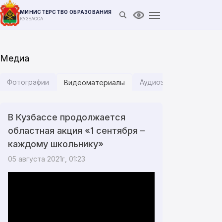
МИНИСТЕРСТВО ОБРАЗОВАНИЯ
Открыть поиск
Версия для слабови
КУЗБАССА
Медиа
Фотографии
Аудиозаписи
Инфог
Видеоматериалы
В Кузбассе продолжается
областная акция «1 сентября –
каждому школьнику»
05 августа 2021г, 01:23