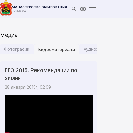
МИНИСТЕРСТВО ОБРАЗОВАНИЯ
Открыть поиск
Версия для слабови
КУЗБАССА
Медиа
Фотографии
Аудиозаписи
Инфог
Видеоматериалы
ЕГЭ 2015. Рекомендации по
химии
28 января 2015г, 02:09