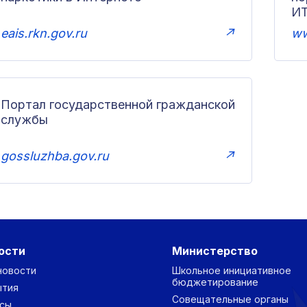
И
eais.rkn.gov.ru
↗
ww
Портал государственной гражданской
службы
gossluzhba.gov.ru
↗
ости
Министерство
новости
Школьное инициативное
бюджетирование
ытия
Совещательные органы
сы