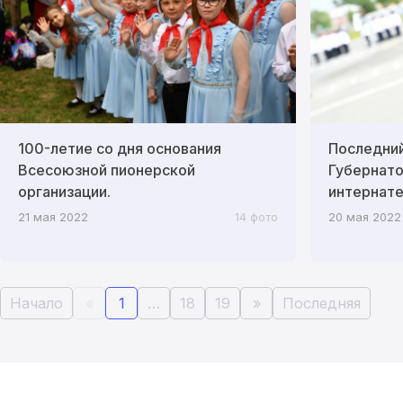
100-летие со дня основания
Последний
Всесоюзной пионерской
Губернато
организации.
интернате
21 мая 2022
14 фото
20 мая 2022
Начало
«
1
…
18
19
»
Последняя