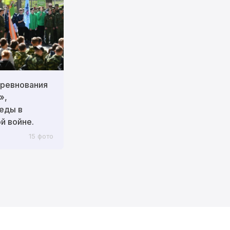
ревнования
»,
еды в
й войне.
15 фото