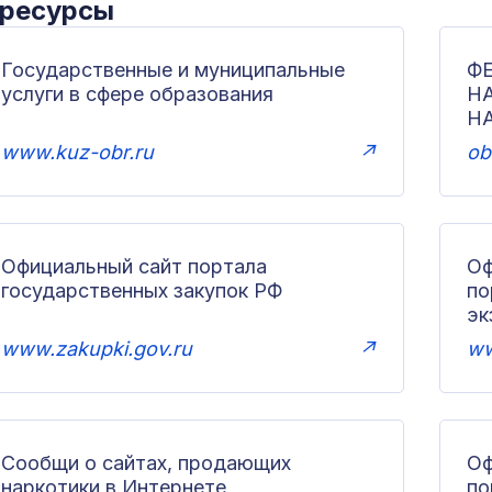
 ресурсы
Государственные и муниципальные
Ф
услуги в сфере образования
Н
Н
www.kuz-obr.ru
↗
ob
Официальный сайт портала
Оф
государственных закупок РФ
по
эк
www.zakupki.gov.ru
↗
ww
Сообщи о сайтах, продающих
Оф
наркотики в Интернете
п