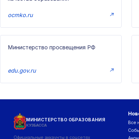
ocmko.ru
↗
Министерство просвещения РФ
edu.gov.ru
↗
Нов
МИНИСТЕРСТВО ОБРАЗОВАНИЯ
Все 
КУЗБАССА
Соб
Официальные аккаунты в соцсетях
Анон