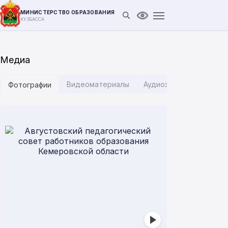
МИНИСТЕРСТВО ОБРАЗОВАНИЯ
Открыть поиск
Версия для слабови
КУЗБАССА
Медиа
Видеоматериалы
Аудиозаписи
Инфог
Фотографии