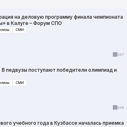
рация на деловую программу финала чемпионата
» в Калуге – Форум СПО
елизы
СМИ
247
: В педвузы поступают победители олимпиад и
елизы
СМИ
448
вого учебного года в Кузбассе началась приемка