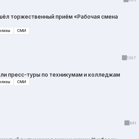
шёл торжественный приём «Рабочая смена
елизы
СМИ
1307
шли пресс-туры по техникумам и колледжам
елизы
СМИ
841