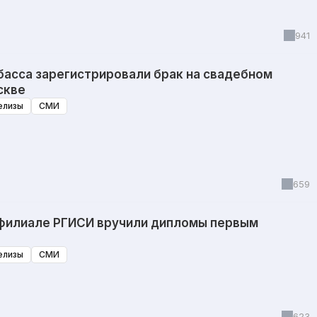
941
басса зарегистрировали брак на свадебном
скве
елизы
СМИ
659
филиале РГИСИ вручили дипломы первым
елизы
СМИ
623