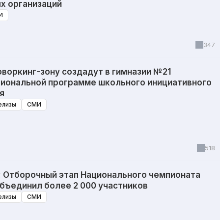
х организаций
И
347
воркинг-зону создадут в гимназии №21
гиональной программе школьного инициативного
я
елизы
СМИ
518
: Отборочный этап Национального чемпионата
бъединил более 2 000 участников
елизы
СМИ