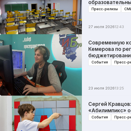
образовательны
Пресс-релизы
СМ
27 июля 2026
12:43
Современную ко
Кемерова по ре
бюджетировани
События
Пресс-р
23 июля 2026
13:25
Сергей Кравцов
«Абилимпикс» о
События
Пресс-р