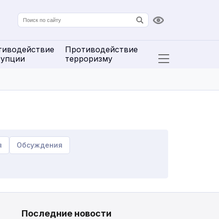
Версия для сл
тиводействие
Противодействие
рупции
терроризму
Открыть расширенн
я
Обсуждения
Последние новости