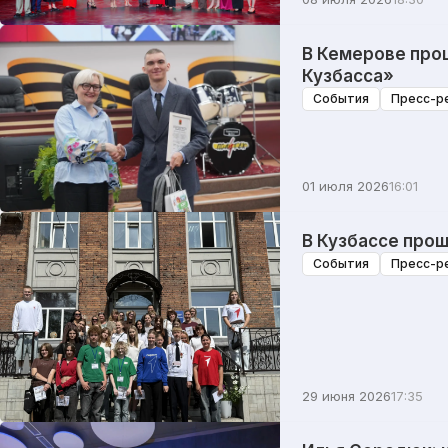
В Кемерове про
Кузбасса»
События
Пресс-р
01 июля 2026
16:01
В Кузбассе про
События
Пресс-р
29 июня 2026
17:35