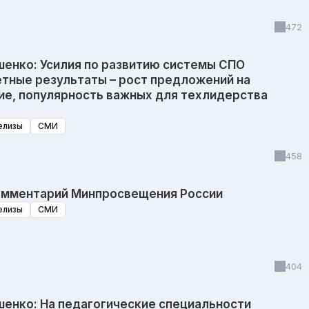
472
енко: Усилия по развитию системы СПО
етные результаты – рост предложений на
ие, популярность важных для техлидерства
елизы
СМИ
458
мментарий Минпросвещения России
елизы
СМИ
404
енко: На педагогические специальности