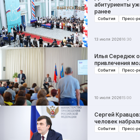
абитуриенты уж
ранее
События
Пресс-р
13 июля 2026
16:30
Илья Середюк о
привлечения мо
События
Пресс-р
10 июля 2026
15:00
Сергей Кравцов:
человек набрали
События
Пресс-р