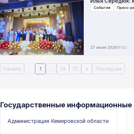
Илья Середюк: 
События
Пресс-р
27 июня 2026
16:02
Начало
«
1
…
74
75
»
Последняя
Государственные информационные
Администрация Кемеровской области