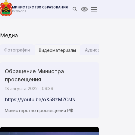
МИНИСТЕРСТВО ОБРАЗОВАНИЯ
Открыть поиск
Версия для слабови
КУЗБАССА
Медиа
Фотографии
Аудиозаписи
Инфог
Видеоматериалы
Обращение Министра
просвещения
18 августа 2022г, 09:39
https://youtu.be/oX58zMZCsfs
Министерство просвещения РФ