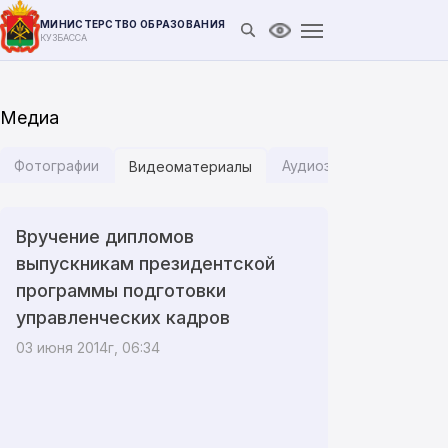
МИНИСТЕРСТВО ОБРАЗОВАНИЯ
Открыть поиск
Версия для слабови
КУЗБАССА
Медиа
Фотографии
Аудиозаписи
Инфог
Видеоматериалы
Вручение дипломов
выпускникам президентской
программы подготовки
управленческих кадров
03 июня 2014г, 06:34