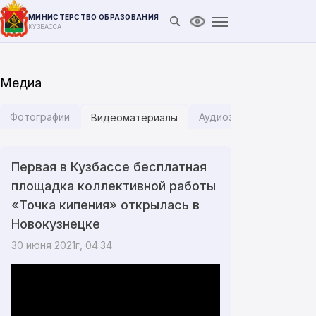
МИНИСТЕРСТВО ОБРАЗОВАНИЯ
Открыть поиск
Версия для слабови
КУЗБАССА
Медиа
Фотографии
Аудиозаписи
Инфог
Видеоматериалы
Первая в Кузбассе бесплатная
площадка коллективной работы
«Точка кипения» открылась в
Новокузнецке
30 июня 2021г, 04:34