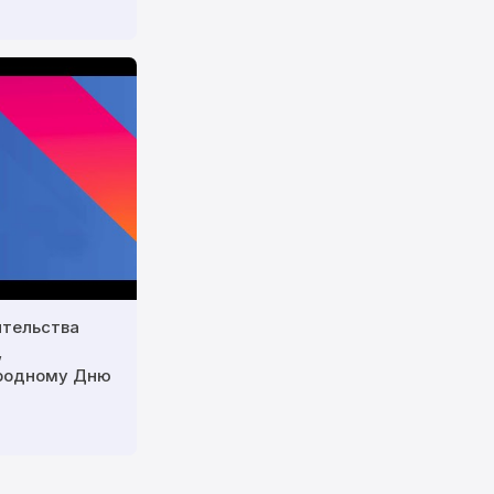
ительства
,
родному Дню