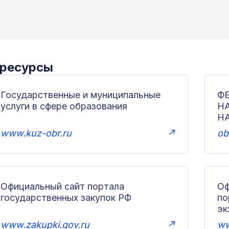
 ресурсы
Государственные и муниципальные
Ф
услуги в сфере образования
Н
Н
www.kuz-obr.ru
↗
ob
Официальный сайт портала
Оф
государственных закупок РФ
по
эк
www.zakupki.gov.ru
↗
ww