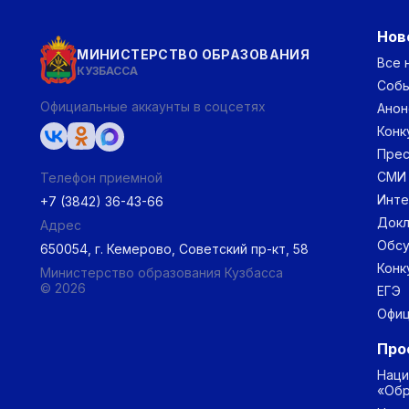
Нов
МИНИСТЕРСТВО ОБРАЗОВАНИЯ
Все 
КУЗБАССА
Соб
Официальные аккаунты в соцсетях
Анон
Конк
Прес
СМИ
Телефон приемной
Инт
+7 (3842) 36-43-66
Докл
Адрес
Обс
650054, г. Кемерово, Советский пр-кт, 58
Конк
Министерство образования Кузбасса
© 2026
ЕГЭ
Офиц
Про
Наци
«Обр