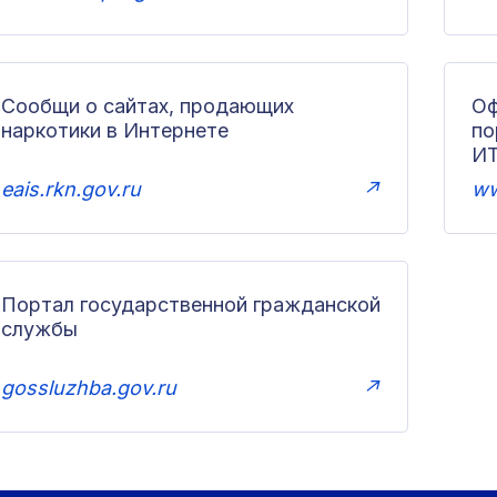
Сообщи о сайтах, продающих
Оф
наркотики в Интернете
п
И
eais.rkn.gov.ru
↗
ww
Портал государственной гражданской
службы
gossluzhba.gov.ru
↗