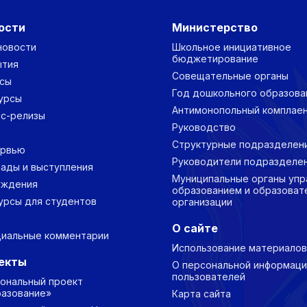
ости
Министерство
новости
Школьное инициативное
бюджетирование
ытия
Совещательные органы
сы
Год дошкольного образова
урсы
Антимонопольный комплае
с-релизы
Руководство
Структурные подразделен
ервью
Руководители подразделе
ады и выступления
Муниципальные органы упр
уждения
образованием и образоват
урсы для студентов
организации
О сайте
иальные комментарии
Использование материалов
екты
О персональной информаци
пользователей
ональный проект
азование»
Карта сайта