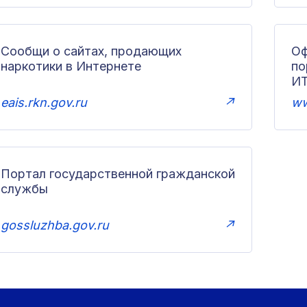
Сообщи о сайтах, продающих
Оф
наркотики в Интернете
п
И
eais.rkn.gov.ru
↗
ww
Портал государственной гражданской
службы
gossluzhba.gov.ru
↗