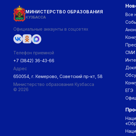
Нов
МИНИСТЕРСТВО ОБРАЗОВАНИЯ
Все 
КУЗБАССА
Соб
Официальные аккаунты в соцсетях
Анон
Конк
Прес
СМИ
Телефон приемной
Инт
+7 (3842) 36-43-66
Докл
Адрес
Обс
650054, г. Кемерово, Советский пр-кт, 58
Конк
Министерство образования Кузбасса
© 2026
ЕГЭ
Офиц
Про
Наци
«Обр
Наци