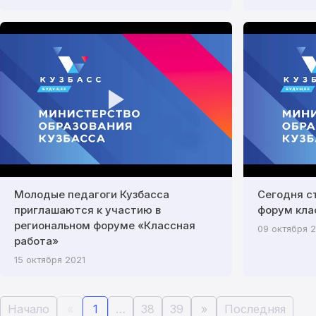
Молодые педагоги Кузбасса
Сегодня с
приглашаются к участию в
форум кла
региональном форуме «Классная
09 октября 
работа»
15 октября 2021
Начало
«
1
…
38
39
»
Последняя