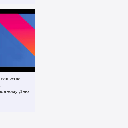
ительства
,
родному Дню