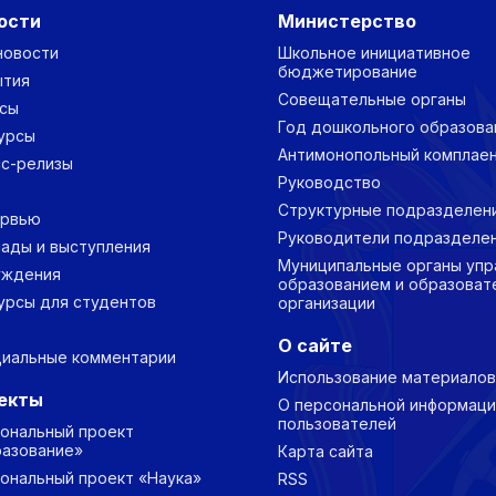
ости
Министерство
новости
Школьное инициативное
бюджетирование
ытия
Совещательные органы
сы
Год дошкольного образова
урсы
Антимонопольный комплае
с-релизы
Руководство
Структурные подразделен
ервью
Руководители подразделе
ады и выступления
Муниципальные органы упр
уждения
образованием и образоват
урсы для студентов
организации
О сайте
иальные комментарии
Использование материалов
екты
О персональной информаци
пользователей
ональный проект
азование»
Карта сайта
ональный проект «Наука»
RSS