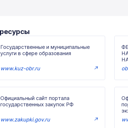
 ресурсы
Государственные и муниципальные
Ф
услуги в сфере образования
Н
Н
www.kuz-obr.ru
↗
ob
Официальный сайт портала
Оф
государственных закупок РФ
по
эк
www.zakupki.gov.ru
↗
ww