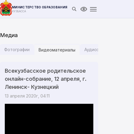
МИНИСТЕРСТВО ОБРАЗОВАНИЯ
Открыть поиск
Версия для слабови
КУЗБАССА
Медиа
Фотографии
Аудиозаписи
Инфог
Видеоматериалы
Всекузбасское родительское
онлайн-собрание, 12 апреля, г.
Ленинск- Кузнецкий
13 апреля 2020г, 04:11