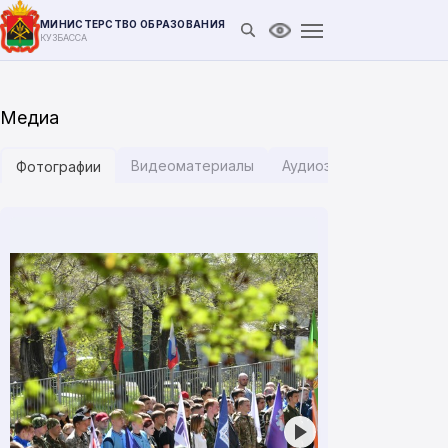
МИНИСТЕРСТВО ОБРАЗОВАНИЯ
Открыть поиск
Версия для слабови
КУЗБАССА
Медиа
Видеоматериалы
Аудиозаписи
Инфог
Фотографии