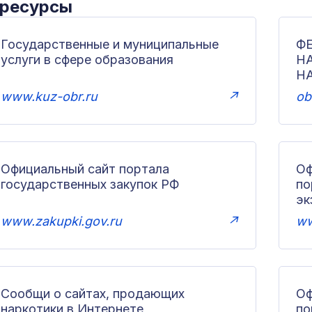
 ресурсы
Государственные и муниципальные
Ф
услуги в сфере образования
Н
Н
www.kuz-obr.ru
↗
ob
Официальный сайт портала
Оф
государственных закупок РФ
по
эк
www.zakupki.gov.ru
↗
ww
Сообщи о сайтах, продающих
Оф
наркотики в Интернете
п