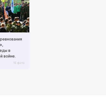
ревнования
»,
еды в
й войне.
15 фото