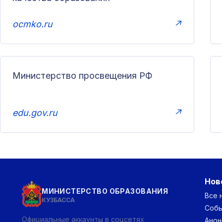
ocmko.ru
↗
Министерство просвещения РФ
edu.gov.ru
↗
Нов
МИНИСТЕРСТВО ОБРАЗОВАНИЯ
Все 
КУЗБАССА
Соб
Официальные аккаунты в соцсетях
Анон