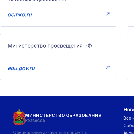
ocmko.ru
↗
Министерство просвещения РФ
edu.gov.ru
↗
Нов
МИНИСТЕРСТВО ОБРАЗОВАНИЯ
Все 
КУЗБАССА
Соб
Официальные аккаунты в соцсетях
Анон