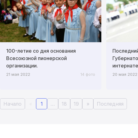
100-летие со дня основания
Последний
Всесоюзной пионерской
Губернато
организации.
интернате
21 мая 2022
14 фото
20 мая 2022
Начало
«
1
…
18
19
»
Последняя