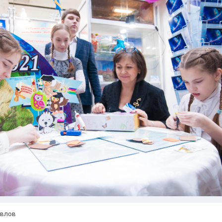
авлов