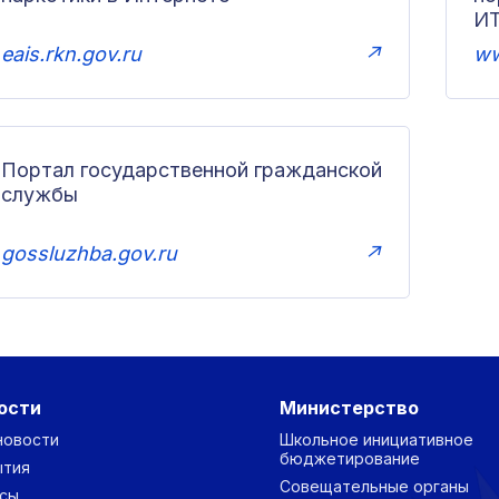
И
eais.rkn.gov.ru
↗
ww
Портал государственной гражданской
службы
gossluzhba.gov.ru
↗
ости
Министерство
новости
Школьное инициативное
бюджетирование
ытия
Совещательные органы
сы