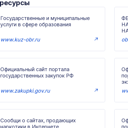
 ресурсы
Государственные и муниципальные
Ф
услуги в сфере образования
Н
Н
www.kuz-obr.ru
↗
ob
Официальный сайт портала
Оф
государственных закупок РФ
по
эк
www.zakupki.gov.ru
↗
ww
Сообщи о сайтах, продающих
Оф
наркотики в Интернете
п