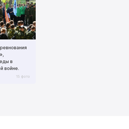
ревнования
»,
еды в
й войне.
15 фото