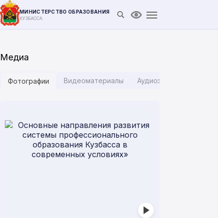
МИНИСТЕРСТВО ОБРАЗОВАНИЯ
Открыть поиск
Версия для слабови
КУЗБАССА
Медиа
Видеоматериалы
Аудиозаписи
Инфог
Фотографии