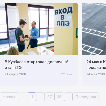
В Кузбассе стартовал досрочный
24 мая в 
этап ЕГЭ
прошли по
21 марта 2018
22 фото
24 мая 2018
Начало
«
1
…
37
38
»
Последняя