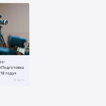
сс-
 «Подготовка
18 году»
16 фото