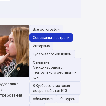
Все фотографии
Совещания и встречи
Интервью
Губернаторский приём
Открытие
Международного
театрального фестиваля-
кон
одготовка
В Кузбассе стартовал
а:
досрочный этап ЕГЭ
 требования
Абилимпикс
Конкурсы