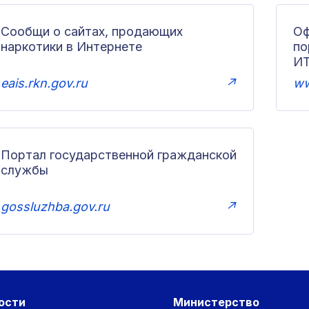
Сообщи о сайтах, продающих
Оф
наркотики в Интернете
п
И
eais.rkn.gov.ru
↗
ww
Портал государственной гражданской
службы
gossluzhba.gov.ru
↗
ости
Министерство