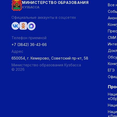
МИНИСТЕРСТВО ОБРАЗОВАНИЯ
Все 
КУЗБАССА
Соб
Официальные аккаунты в соцсетях
Анон
Конк
Прес
СМИ
Телефон приемной
Инт
+7 (3842) 36-43-66
Докл
Адрес
Обс
650054, г. Кемерово, Советский пр-кт, 58
Конк
Министерство образования Кузбасса
© 2026
ЕГЭ
Офиц
Про
Наци
«Обр
Наци
Наци
«Дем