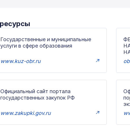
 ресурсы
Государственные и муниципальные
Ф
услуги в сфере образования
Н
Н
www.kuz-obr.ru
↗
ob
Официальный сайт портала
Оф
государственных закупок РФ
по
эк
www.zakupki.gov.ru
↗
ww