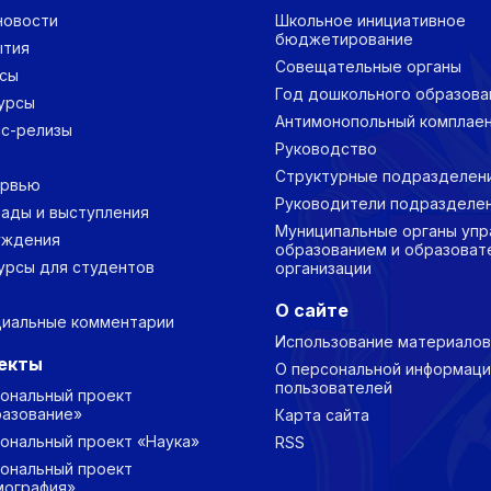
новости
Школьное инициативное
бюджетирование
ытия
Совещательные органы
сы
Год дошкольного образова
урсы
Антимонопольный комплае
с-релизы
Руководство
Структурные подразделен
ервью
Руководители подразделе
ады и выступления
Муниципальные органы упр
уждения
образованием и образоват
урсы для студентов
организации
О сайте
иальные комментарии
Использование материалов
екты
О персональной информаци
пользователей
ональный проект
азование»
Карта сайта
ональный проект «Наука»
RSS
ональный проект
ография»