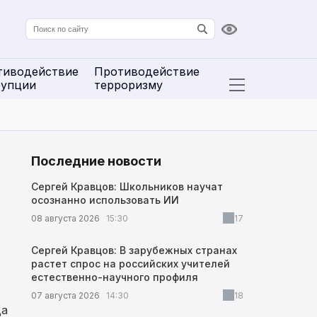
Версия для сл
тиводействие
Противодействие
рупции
терроризму
Открыть расширенн
Последние новости
Сергей Кравцов: Школьников научат
осознанно использовать ИИ
08 августа 2026
15:30
17
Сергей Кравцов: В зарубежных странах
растет спрос на российских учителей
естественно-научного профиля
07 августа 2026
14:30
18
да