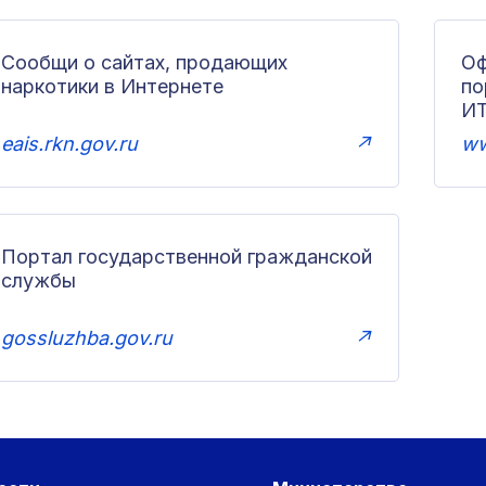
Сообщи о сайтах, продающих
Оф
наркотики в Интернете
п
И
eais.rkn.gov.ru
↗
ww
Портал государственной гражданской
службы
gossluzhba.gov.ru
↗