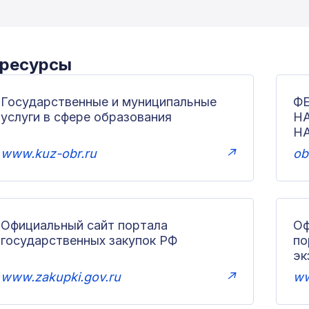
 ресурсы
Государственные и муниципальные
Ф
услуги в сфере образования
Н
Н
www.kuz-obr.ru
↗
ob
Официальный сайт портала
Оф
государственных закупок РФ
по
эк
www.zakupki.gov.ru
↗
ww