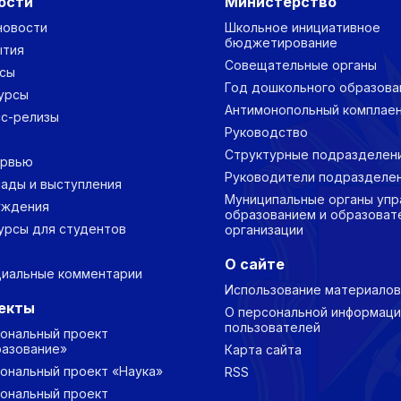
ости
Министерство
новости
Школьное инициативное
бюджетирование
ытия
Совещательные органы
сы
Год дошкольного образова
урсы
Антимонопольный комплае
с-релизы
Руководство
Структурные подразделен
ервью
Руководители подразделе
ады и выступления
Муниципальные органы упр
уждения
образованием и образоват
урсы для студентов
организации
О сайте
иальные комментарии
Использование материалов
екты
О персональной информаци
пользователей
ональный проект
азование»
Карта сайта
ональный проект «Наука»
RSS
ональный проект