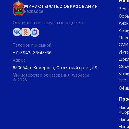
Нов
МИНИСТЕРСТВО ОБРАЗОВАНИЯ
Все 
КУЗБАССА
Соб
Официальные аккаунты в соцсетях
Анон
Конк
Прес
СМИ
Телефон приемной
Инт
+7 (3842) 36-43-66
Докл
Адрес
Обс
650054, г. Кемерово, Советский пр-кт, 58
Конк
Министерство образования Кузбасса
© 2026
ЕГЭ
Офиц
Про
Наци
«Обр
Наци
Наци