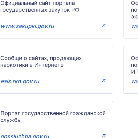
Официальный сайт портала
Оф
государственных закупок РФ
по
эк
www.zakupki.gov.ru
↗
ww
Сообщи о сайтах, продающих
Оф
наркотики в Интернете
п
И
eais.rkn.gov.ru
↗
ww
Портал государственной гражданской
службы
gossluzhba.gov.ru
↗