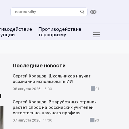
Версия для сл
тиводействие
Противодействие
рупции
терроризму
Открыть расширенн
Последние новости
Сергей Кравцов: Школьников научат
осознанно использовать ИИ
08 августа 2026
15:30
91
м
Сергей Кравцов: В зарубежных странах
растет спрос на российских учителей
естественно-научного профиля
07 августа 2026
14:30
93