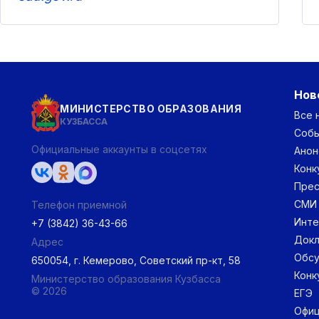
Нов
МИНИСТЕРСТВО ОБРАЗОВАНИЯ
Все 
КУЗБАССА
Соб
Официальные аккаунты в соцсетях
Анон
Конк
Прес
СМИ
Телефон приемной
Инт
+7 (3842) 36-43-66
Докл
Адрес
Обс
650054, г. Кемерово, Советский пр-кт, 58
Конк
Министерство образования Кузбасса
© 2026
ЕГЭ
Офиц