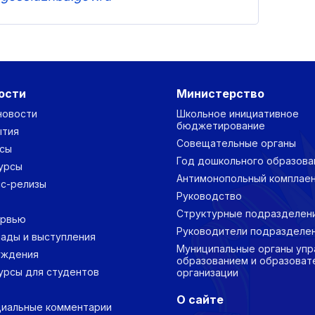
ости
Министерство
новости
Школьное инициативное
бюджетирование
ытия
Совещательные органы
сы
Год дошкольного образова
урсы
Антимонопольный комплае
с-релизы
Руководство
Структурные подразделен
ервью
Руководители подразделе
ады и выступления
Муниципальные органы упр
уждения
образованием и образоват
урсы для студентов
организации
О сайте
иальные комментарии