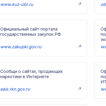
www.kuz-obr.ru
↗
ob
Официальный сайт портала
Оф
государственных закупок РФ
по
эк
www.zakupki.gov.ru
↗
ww
Сообщи о сайтах, продающих
Оф
наркотики в Интернете
п
И
eais.rkn.gov.ru
↗
ww