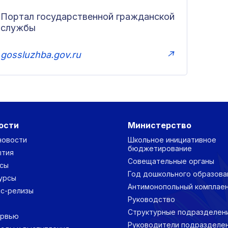
Портал государственной гражданской
службы
gossluzhba.gov.ru
↗
ости
Министерство
новости
Школьное инициативное
бюджетирование
ытия
Совещательные органы
сы
Год дошкольного образова
урсы
Антимонопольный комплае
с-релизы
Руководство
Структурные подразделен
ервью
Руководители подразделе