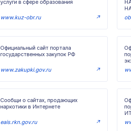
услуги в сфере образования
Н
Н
www.kuz-obr.ru
↗
ob
Официальный сайт портала
Оф
государственных закупок РФ
по
эк
www.zakupki.gov.ru
↗
ww
Сообщи о сайтах, продающих
Оф
наркотики в Интернете
п
И
eais.rkn.gov.ru
↗
ww