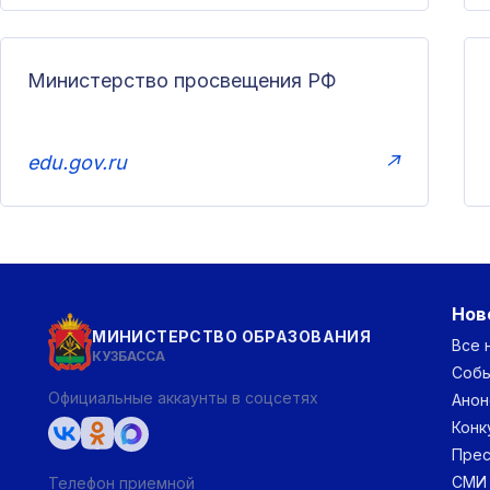
Министерство просвещения РФ
edu.gov.ru
↗
Нов
МИНИСТЕРСТВО ОБРАЗОВАНИЯ
Все 
КУЗБАССА
Соб
Официальные аккаунты в соцсетях
Анон
Конк
Прес
СМИ
Телефон приемной