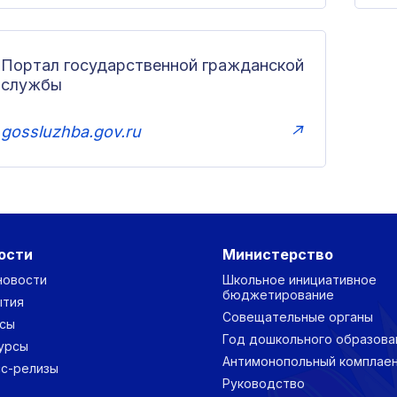
Портал государственной гражданской
службы
gossluzhba.gov.ru
↗
ости
Министерство
новости
Школьное инициативное
бюджетирование
ытия
Совещательные органы
сы
Год дошкольного образова
урсы
Антимонопольный комплае
с-релизы
Руководство