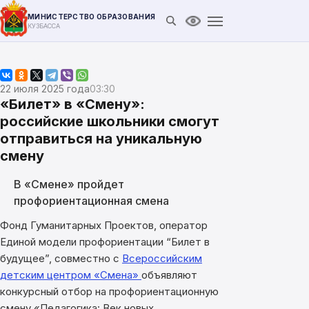
МИНИСТЕРСТВО ОБРАЗОВАНИЯ
Открыть поиск
Версия для слабови
КУЗБАССА
22 июля 2025 года
03:30
«Билет» в «Смену»:
российские школьники смогут
отправиться на уникальную
смену
В «Смене» пройдет
профориентационная смена
Фонд Гуманитарных Проектов, оператор
Единой модели профориентации “Билет в
будущее”, совместно с
Всероссийским
детским центром «Смена»
объявляют
конкурсный отбор на профориентационную
смену «Педагогика: Век новых