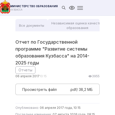
МИНИСТЕРСТВО ОБРАЗОВАНИЯ
Открыть поиск
Версия для слабови
КУЗБАССА
Независимая оценка качества
Все документы
Мо
образования
Отчет по Государственной
программе "Развитие системы
образования Кузбасса" на 2014-
2025 годы
Отчеты
06 апреля 2017
10:15
3955
Просмотреть файл
.pdf/ 38,2 MБ
Опубликовано:
06 апреля 2017 года, 10:15
Последнее изменение:
07 августа 2026 года, 08:15