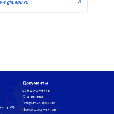
w.gia.edu.ru
↗
Документы
Все документы
Статистика
Открытые данные
ния в РФ
Поиск документов
нс