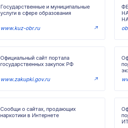
Государственные и муниципальные
Ф
услуги в сфере образования
Н
Н
www.kuz-obr.ru
↗
ob
Официальный сайт портала
Оф
государственных закупок РФ
по
эк
www.zakupki.gov.ru
↗
ww
Сообщи о сайтах, продающих
Оф
наркотики в Интернете
п
И