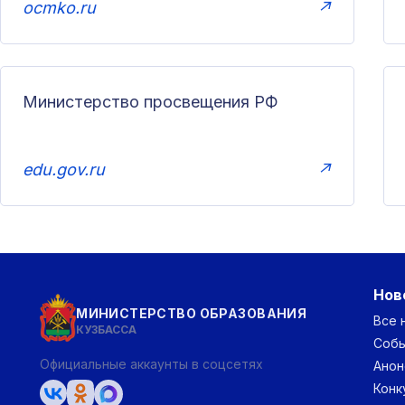
ocmko.ru
↗
Министерство просвещения РФ
edu.gov.ru
↗
Нов
МИНИСТЕРСТВО ОБРАЗОВАНИЯ
Все 
КУЗБАССА
Соб
Официальные аккаунты в соцсетях
Анон
Конк