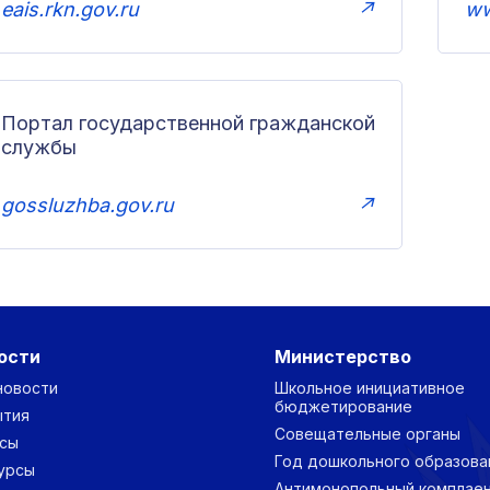
eais.rkn.gov.ru
↗
ww
Портал государственной гражданской
службы
gossluzhba.gov.ru
↗
ости
Министерство
новости
Школьное инициативное
бюджетирование
ытия
Совещательные органы
сы
Год дошкольного образова
урсы
Антимонопольный комплае