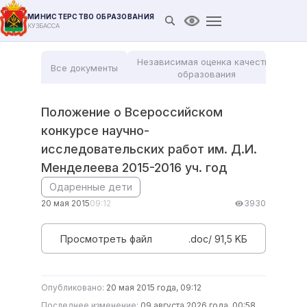
МИНИСТЕРСТВО ОБРАЗОВАНИЯ
Открыть поиск
Версия для слабови
КУЗБАССА
Независимая оценка качества
Все документы
Мо
образования
Положение о Всероссийском
конкурсе научно-
исследовательских работ им. Д.И.
Менделеева 2015-2016 уч. год
Одаренные дети
20 мая 2015
09:12
3930
Просмотреть файл
.doc/ 91,5 KБ
Опубликовано:
20 мая 2015 года, 09:12
Последнее изменение:
09 августа 2026 года, 00:58