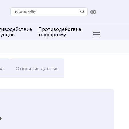
Версия для сл
тиводействие
Противодействие
рупции
терроризму
Открыть расширенн
ка
Открытые данные
»