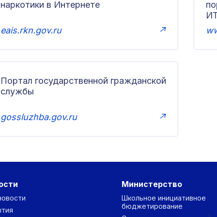
наркотики в Интернете
п
И
eais.rkn.gov.ru
↗
ww
Портал государственной гражданской
службы
gossluzhba.gov.ru
↗
ости
Министерство
новости
Школьное инициативное
бюджетирование
ытия