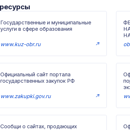
 ресурсы
Государственные и муниципальные
Ф
услуги в сфере образования
Н
Н
www.kuz-obr.ru
↗
ob
Официальный сайт портала
Оф
государственных закупок РФ
по
эк
www.zakupki.gov.ru
↗
ww
Сообщи о сайтах, продающих
Оф