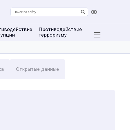
Версия для сл
тиводействие
Противодействие
рупции
терроризму
Открыть расширенн
ка
Открытые данные