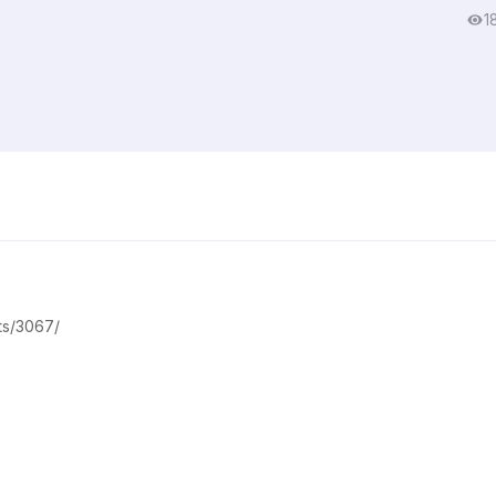
1
ts/3067/