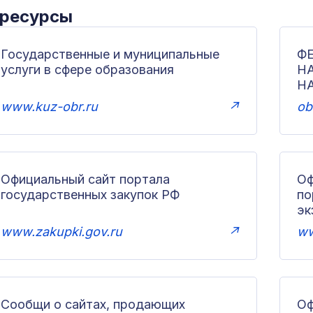
 ресурсы
Государственные и муниципальные
Ф
услуги в сфере образования
Н
Н
www.kuz-obr.ru
↗
ob
Официальный сайт портала
Оф
государственных закупок РФ
по
эк
www.zakupki.gov.ru
↗
ww
Сообщи о сайтах, продающих
Оф