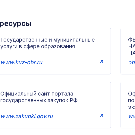
 ресурсы
Государственные и муниципальные
Ф
услуги в сфере образования
Н
Н
www.kuz-obr.ru
↗
ob
Официальный сайт портала
Оф
государственных закупок РФ
по
эк
www.zakupki.gov.ru
↗
ww