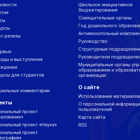
новости
Школьное инициативное
бюджетирование
ытия
Совещательные органы
сы
Год дошкольного образова
урсы
Антимонопольный комплае
с-релизы
Руководство
Структурные подразделен
ервью
Руководители подразделе
ады и выступления
Муниципальные органы упр
уждения
образованием и образоват
урсы для студентов
организации
О сайте
иальные комментарии
Использование материалов
екты
О персональной информаци
пользователей
ональный проект
азование»
Карта сайта
ональный проект «Наука»
RSS
ональный проект
ография»