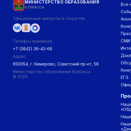
МИНИСТЕРСТВО ОБРАЗОВАНИЯ
Все 
КУЗБАССА
Соб
Официальные аккаунты в соцсетях
Анон
Конк
Прес
СМИ
Телефон приемной
Инт
+7 (3842) 36-43-66
Докл
Адрес
Обс
650054, г. Кемерово, Советский пр-кт, 58
Конк
Министерство образования Кузбасса
© 2026
ЕГЭ
Офиц
Про
Наци
«Обр
Наци
Наци
«Дем