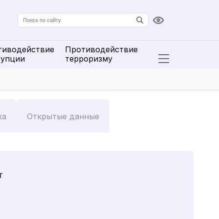
Версия для сл
тиводействие
Противодействие
рупции
терроризму
Открыть расширенн
ка
Открытые данные
т