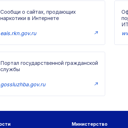
Сообщи о сайтах, продающих
Оф
наркотики в Интернете
п
И
eais.rkn.gov.ru
↗
ww
Портал государственной гражданской
службы
gossluzhba.gov.ru
↗
ости
Министерство