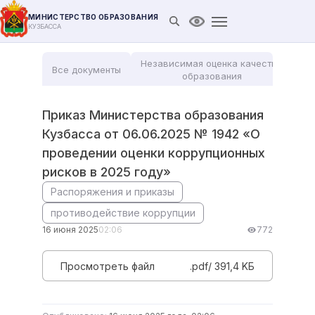
МИНИСТЕРСТВО ОБРАЗОВАНИЯ
Открыть поиск
Версия для слабови
КУЗБАССА
Независимая оценка качества
Все документы
Мо
образования
Приказ Министерства образования
Кузбасса от 06.06.2025 № 1942 «О
проведении оценки коррупционных
рисков в 2025 году»
Распоряжения и приказы
противодействие коррупции
16 июня 2025
02:06
772
Просмотреть файл
.pdf/ 391,4 KБ