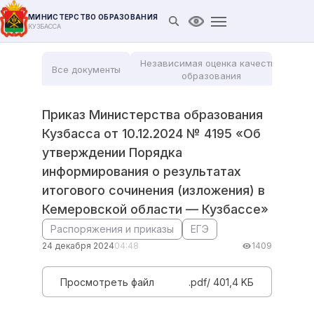
МИНИСТЕРСТВО ОБРАЗОВАНИЯ
Открыть поиск
Версия для слабови
КУЗБАССА
Независимая оценка качества
Все документы
Мо
образования
Приказ Министерства образования
Кузбасса от 10.12.2024 № 4195 «Об
утверждении Порядка
информирования о результатах
итогового сочинения (изложения) в
Кемеровской области — Кузбассе»
Распоряжения и приказы
ЕГЭ
24 декабря 2024
04:48
1409
Просмотреть файл
.pdf/ 401,4 KБ