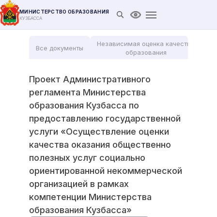
МИНИСТЕРСТВО ОБРАЗОВАНИЯ
Открыть поиск
Версия для слабови
КУЗБАССА
Независимая оценка качества
Все документы
Мо
образования
Проект Административного
регламента Министерства
образования Кузбасса по
предоставлению государственной
услуги «Осуществление оценки
качества оказания общественно
полезных услуг социально
ориентированной некоммерческой
организацией в рамках
компетенции Министерства
образования Кузбасса»