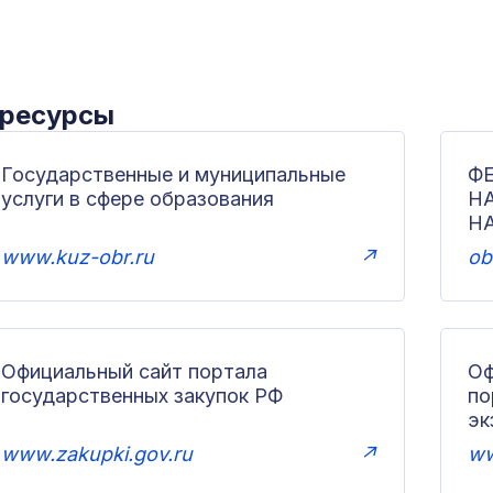
 ресурсы
Государственные и муниципальные
Ф
услуги в сфере образования
Н
Н
www.kuz-obr.ru
↗
ob
Официальный сайт портала
Оф
государственных закупок РФ
по
эк
www.zakupki.gov.ru
↗
ww