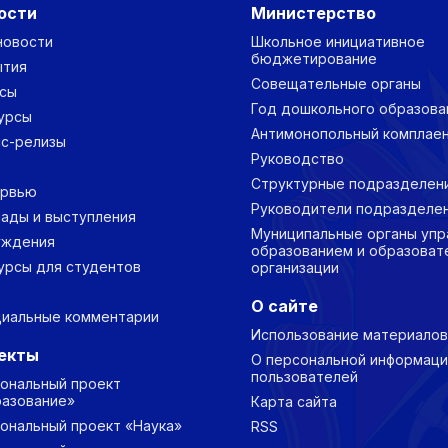
ости
Министерство
новости
Школьное инициативное
бюджетирование
ытия
Совещательные органы
сы
Год дошкольного образова
урсы
Антимонопольный комплае
с-релизы
Руководство
Структурные подразделен
ервью
Руководители подразделе
ады и выступления
Муниципальные органы упр
уждения
образованием и образоват
урсы для студентов
организации
О сайте
иальные комментарии
Использование материалов
екты
О персональной информаци
пользователей
ональный проект
азование»
Карта сайта
ональный проект «Наука»
RSS