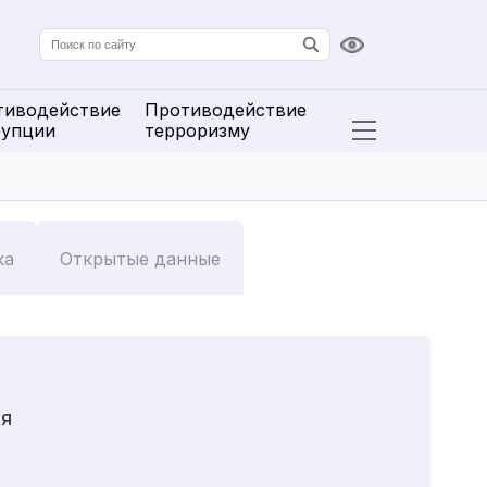
Версия для сл
тиводействие
Противодействие
рупции
терроризму
Открыть расширенн
ка
Открытые данные
ия