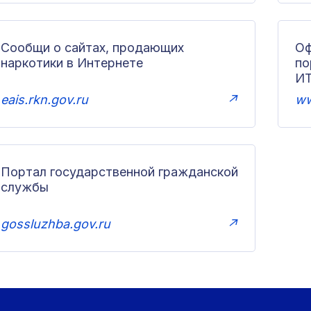
Сообщи о сайтах, продающих
Оф
наркотики в Интернете
п
И
eais.rkn.gov.ru
↗
ww
Портал государственной гражданской
службы
gossluzhba.gov.ru
↗