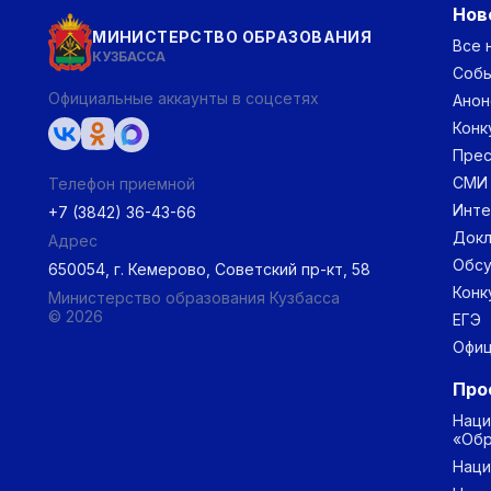
Нов
МИНИСТЕРСТВО ОБРАЗОВАНИЯ
Все 
КУЗБАССА
Соб
Официальные аккаунты в соцсетях
Анон
Конк
Прес
СМИ
Телефон приемной
Инт
+7 (3842) 36-43-66
Докл
Адрес
Обс
650054, г. Кемерово, Советский пр-кт, 58
Конк
Министерство образования Кузбасса
© 2026
ЕГЭ
Офиц
Про
Наци
«Обр
Наци