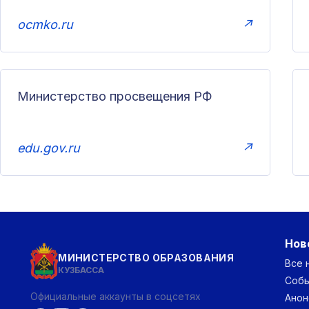
ocmko.ru
↗
Министерство просвещения РФ
edu.gov.ru
↗
Нов
МИНИСТЕРСТВО ОБРАЗОВАНИЯ
Все 
КУЗБАССА
Соб
Официальные аккаунты в соцсетях
Анон