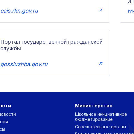
И
eais.rkn.gov.ru
↗
ww
Портал государственной гражданской
службы
gossluzhba.gov.ru
↗
ости
Министерство
новости
Школьное инициативное
бюджетирование
ытия
Совещательные органы
сы