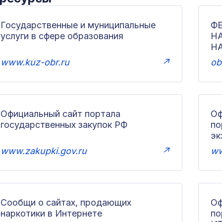
Государственные и муниципальные
Ф
услуги в сфере образования
Н
Н
www.kuz-obr.ru
↗
ob
Официальный сайт портала
Оф
государственных закупок РФ
по
эк
www.zakupki.gov.ru
↗
ww
Сообщи о сайтах, продающих
Оф
наркотики в Интернете
п