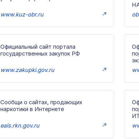
Н
www.kuz-obr.ru
↗
ob
Официальный сайт портала
Оф
государственных закупок РФ
по
эк
www.zakupki.gov.ru
↗
ww
Сообщи о сайтах, продающих
Оф
наркотики в Интернете
п
И
eais.rkn.gov.ru
↗
ww