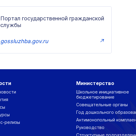
Портал государственной гражданской
службы
gossluzhba.gov.ru
↗
ости
Министерство
новости
Школьное инициативное
бюджетирование
ытия
Совещательные органы
сы
Год дошкольного образова
урсы
Антимонопольный комплае
с-релизы
Руководство
Структурные подразделен