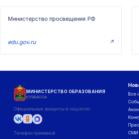
Министерство просвещения РФ
edu.gov.ru
↗
Нов
МИНИСТЕРСТВО ОБРАЗОВАНИЯ
Все 
КУЗБАССА
Соб
Официальные аккаунты в соцсетях
Анон
Конк
Прес
СМИ
Телефон приемной