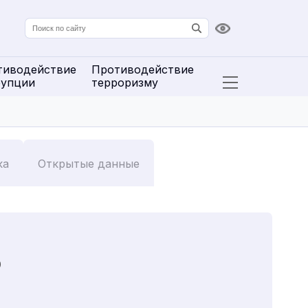
Версия для сл
тиводействие
Противодействие
рупции
терроризму
Открыть расширенн
ка
Открытые данные
0