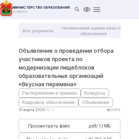
МИНИСТЕРСТВО ОБРАЗОВАНИЯ
Открыть поиск
Версия для слабови
КУЗБАССА
Независимая оценка качества
Все документы
Мо
образования
Объявление о проведении отбора
участников проекта по
модернизации пищеблоков
образовательных организаций
«Вкусная перемена»
Распоряжения и приказы
Конкурсы
Кадровое обеспечение
Объявление
15 марта 2024
08:14
2403
Просмотреть файл
.pdf/ 1,1 MБ