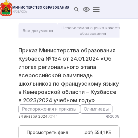
МИНИСТЕРСТВО ОБРАЗОВАНИЯ
Открыть поиск
Версия для слабови
КУЗБАССА
Независимая оценка качества
Все документы
Мо
образования
Приказ Министерства образования
Кузбасса №134 от 24.01.2024 «Об
итогах регионального этапа
всероссийской олимпиады
школьников по французскому языку
в Кемеровской области – Кузбассе
в 2023/2024 учебном году»
Распоряжения и приказы
Олимпиады
24 января 2024
02:44
2008
Просмотреть файл
.pdf/ 554,1 KБ