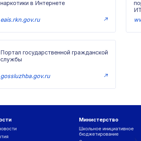
наркотики в Интернете
п
И
eais.rkn.gov.ru
↗
ww
Портал государственной гражданской
службы
gossluzhba.gov.ru
↗
ости
Министерство
новости
Школьное инициативное
бюджетирование
ытия