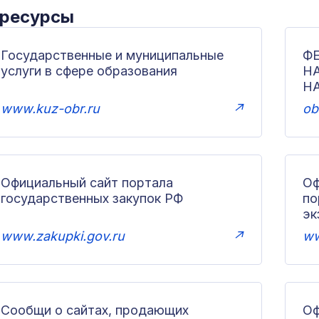
 ресурсы
Государственные и муниципальные
Ф
услуги в сфере образования
Н
Н
www.kuz-obr.ru
↗
ob
Официальный сайт портала
Оф
государственных закупок РФ
по
эк
www.zakupki.gov.ru
↗
ww
Сообщи о сайтах, продающих
Оф