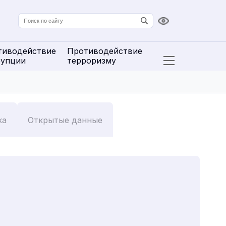
Версия для сл
тиводействие
Противодействие
рупции
терроризму
Открыть расширенн
ка
Открытые данные