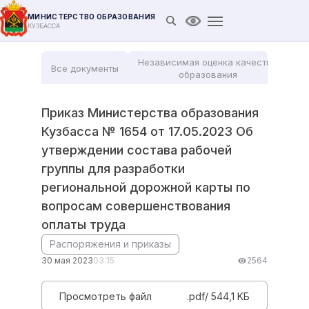
МИНИСТЕРСТВО ОБРАЗОВАНИЯ
Открыть поиск
Версия для слабови
КУЗБАССА
Независимая оценка качества
Все документы
Мо
образования
Приказ Министерства образования
Кузбасса № 1654 от 17.05.2023 Об
утверждении состава рабочей
группы для разработки
региональной дорожной карты по
вопросам совершенствования
оплаты труда
Распоряжения и приказы
30 мая 2023
03:15
2564
Просмотреть файл
.pdf/ 544,1 KБ