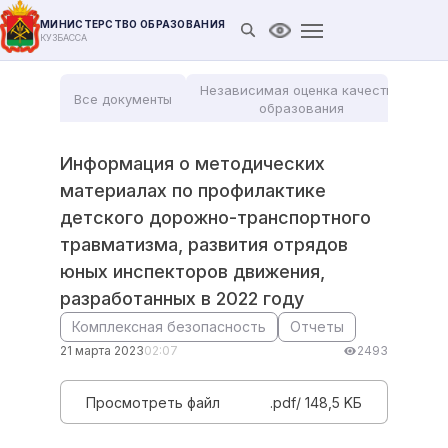
МИНИСТЕРСТВО ОБРАЗОВАНИЯ
Открыть поиск
Версия для слабови
КУЗБАССА
Независимая оценка качества
Все документы
Мо
образования
Информация о методических
материалах по профилактике
детского дорожно-транспортного
травматизма, развития отрядов
юных инспекторов движения,
разработанных в 2022 году
Комплексная безопасность
Отчеты
21 марта 2023
02:07
2493
Просмотреть файл
.pdf/ 148,5 KБ