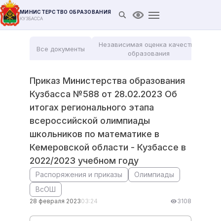
МИНИСТЕРСТВО ОБРАЗОВАНИЯ
Открыть поиск
Версия для слабови
КУЗБАССА
Независимая оценка качества
Все документы
Мо
образования
Приказ Министерства образования
Кузбасса №588 от 28.02.2023 Об
итогах регионального этапа
всероссийской олимпиады
школьников по математике в
Кемеровской области - Кузбассе в
2022/2023 учебном году
Распоряжения и приказы
Олимпиады
ВсОШ
28 февраля 2023
03:24
3108