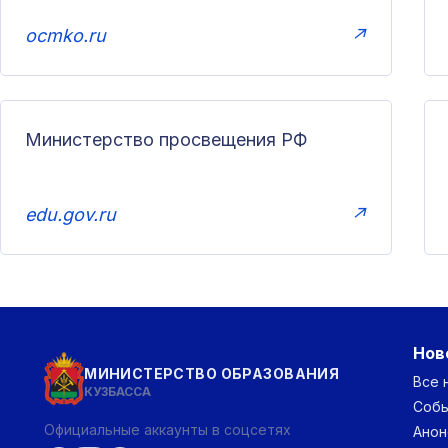
ocmko.ru
↗
Министерство просвещения РФ
edu.gov.ru
↗
Нов
МИНИСТЕРСТВО ОБРАЗОВАНИЯ
Все 
КУЗБАССА
Соб
Официальные аккаунты в соцсетях
Анон