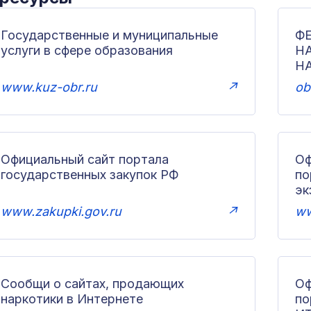
Государственные и муниципальные
Ф
услуги в сфере образования
Н
Н
www.kuz-obr.ru
↗
ob
Официальный сайт портала
Оф
государственных закупок РФ
по
эк
www.zakupki.gov.ru
↗
ww
Сообщи о сайтах, продающих
Оф
наркотики в Интернете
п