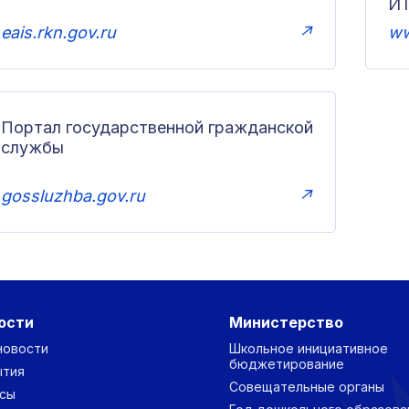
И
eais.rkn.gov.ru
↗
ww
Портал государственной гражданской
службы
gossluzhba.gov.ru
↗
ости
Министерство
новости
Школьное инициативное
бюджетирование
ытия
Совещательные органы
сы