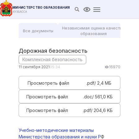
МИНИСТЕРСТВО ОБРАЗОВАНИЯ
Открыть поиск
Версия для слабови
КУЗБАССА
Независимая оценка качества
Все документы
Мо
образования
Дорожная безопасность
Комплексная безопасность
11 сентября 2021
05:34
16970
Просмотреть файл
.pdf/ 2,4 MБ
Просмотреть файл
.doc/ 561,0 KБ
Просмотреть файл
.pdf/ 204,6 KБ
Учебно-методические материалы
Министерства образования и науки Р
Ф