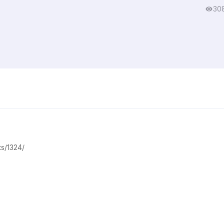
30
s/1324/