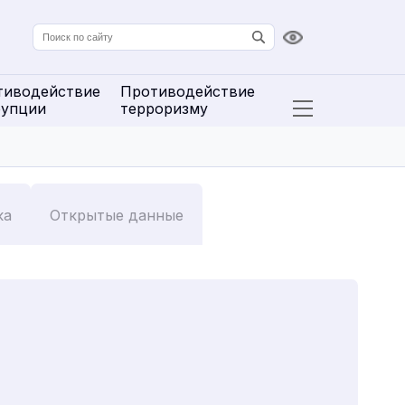
Версия для сл
тиводействие
Противодействие
рупции
терроризму
Открыть расширенн
ка
Открытые данные