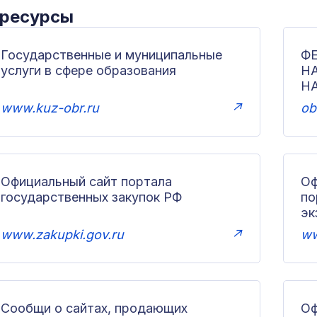
 ресурсы
Государственные и муниципальные
Ф
услуги в сфере образования
Н
Н
www.kuz-obr.ru
↗
ob
Официальный сайт портала
Оф
государственных закупок РФ
по
эк
www.zakupki.gov.ru
↗
ww
Сообщи о сайтах, продающих
Оф