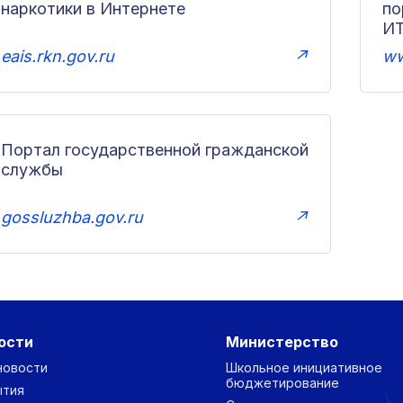
наркотики в Интернете
п
И
eais.rkn.gov.ru
↗
ww
Портал государственной гражданской
службы
gossluzhba.gov.ru
↗
ости
Министерство
новости
Школьное инициативное
бюджетирование
ытия