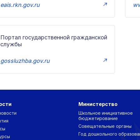
eais.rkn.gov.ru
↗
ww
Портал государственной гражданской
службы
gossluzhba.gov.ru
↗
ости
Министерство
новости
Школьное инициативное
бюджетирование
ытия
Совещательные органы
сы
Год дошкольного образова
урсы