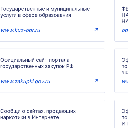
Государственные и муниципальные
Ф
услуги в сфере образования
Н
Н
www.kuz-obr.ru
↗
ob
Официальный сайт портала
Оф
государственных закупок РФ
по
эк
www.zakupki.gov.ru
↗
ww
Сообщи о сайтах, продающих
Оф
наркотики в Интернете
п
И