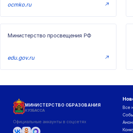
ocmko.ru
↗
Министерство просвещения РФ
edu.gov.ru
↗
Нов
МИНИСТЕРСТВО ОБРАЗОВАНИЯ
Все 
КУЗБАССА
Соб
Официальные аккаунты в соцсетях
Анон
Конк