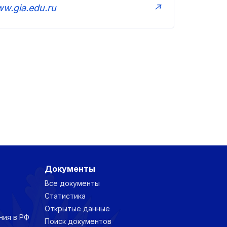
w.gia.edu.ru
↗
Документы
Все документы
Статистика
Открытые данные
ния в РФ
Поиск документов