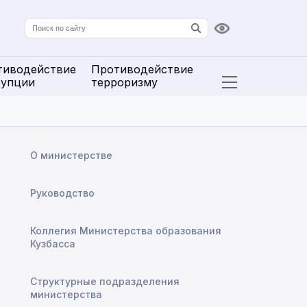
Версия для сл
тиводействие
Противодействие
рупции
терроризму
Открыть расширенн
О министерстве
Руководство
Коллегия Министерства образования
Кузбасса
Структурные подразделения
министерства