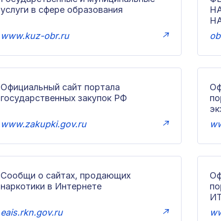
услуги в сфере образования
Н
Н
www.kuz-obr.ru
↗
ob
Официальный сайт портала
Оф
государственных закупок РФ
по
эк
www.zakupki.gov.ru
↗
ww
Сообщи о сайтах, продающих
Оф
наркотики в Интернете
п
И
eais.rkn.gov.ru
↗
ww