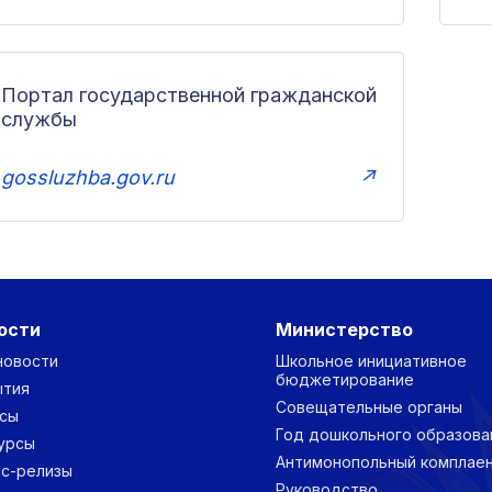
Портал государственной гражданской
службы
gossluzhba.gov.ru
↗
ости
Министерство
новости
Школьное инициативное
бюджетирование
ытия
Совещательные органы
сы
Год дошкольного образова
урсы
Антимонопольный комплае
с-релизы
Руководство