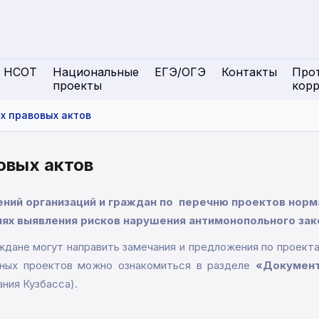
НСОТ
Национальные
ЕГЭ/ОГЭ
Контакты
Про
проекты
кор
х правовых актов
овых актов
ений организаций и граждан по перечню проектов норм
лях выявления рисков нарушения антимонопольного за
аждане могут направить замечания и предложения по проек
нных проектов можно ознакомиться в разделе
«Документ
ния Кузбасса).