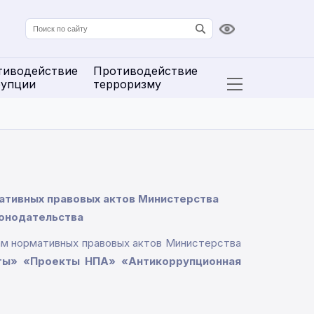
Версия для сл
тиводействие
Противодействие
рупции
терроризму
Открыть расширенн
ативных правовых актов Министерства
конодательства
там нормативных правовых актов Министерства
ы» «Проекты НПА» «Антикоррупционная